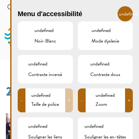
Skip to main content
FR
Menu d'accessibilité
undefined
undefined
undefined
Noir-Blanc
Mode dyslexie
MENU
undefined
undefined
Contraste inversé
Contraste doux
26.03.17 022A
undefined
undefined
-
+
-
+
Taille de police
Zoom
undefined
undefined
Souligner les liens
Souligner les en-têtes