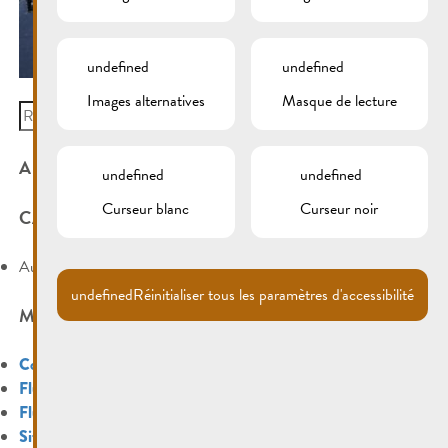
undefined
undefined
Images alternatives
Masque de lecture
Search
for:
ARCHIVES
undefined
undefined
Curseur blanc
Curseur noir
CATÉGORIES
Aucune catégorie
undefined
Réinitialiser tous les paramètres d'accessibilité
MÉTA
Connexion
Flux des publications
Flux des commentaires
Site de WordPress-FR