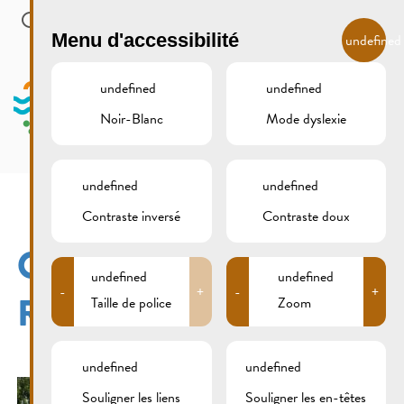
Skip to main content
FR
Menu d'accessibilité
undefined
undefined
undefined
Noir-Blanc
Mode dyslexie
MENU
undefined
undefined
Contraste inversé
Contraste doux
OLDTIMER-TREFF
undefined
undefined
-
+
-
+
REMICH 10.07.2016
Taille de police
Zoom
undefined
undefined
Souligner les liens
Souligner les en-têtes