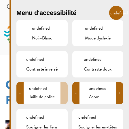
Skip to main content
FR
Menu d'accessibilité
undefined
undefined
undefined
Noir-Blanc
Mode dyslexie
MENU
undefined
undefined
Contraste inversé
Contraste doux
OLDTIMER-TREFF
undefined
undefined
-
+
-
+
REMICH 10.07.2016
Taille de police
Zoom
undefined
undefined
Souligner les liens
Souligner les en-têtes