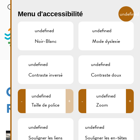
Skip to main content
FR
Menu d'accessibilité
undefined
undefined
undefined
Noir-Blanc
Mode dyslexie
MENU
undefined
undefined
Contraste inversé
Contraste doux
OLDTIMER-TREFF
undefined
undefined
-
+
-
+
REMICH 10.07.2016
Taille de police
Zoom
undefined
undefined
Souligner les liens
Souligner les en-têtes