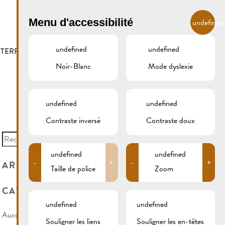
FR
Menu d'accessibilité
undefined
undefined
undefined
 TERROIR
LOGER ET MANGER
GALERIE
REMICH.LU
Noir-Blanc
Mode dyslexie
S ET VITICULTEURS
HOTELS
undefined
undefined
S VITICOLES
RESTAURANTS & CAFÉS
Contraste inversé
Contraste doux
Search
for:
CAMPCAR
undefined
undefined
-
+
-
+
ARCHIVES
Taille de police
Zoom
CATÉGORIES
undefined
undefined
Aucune catégorie
Souligner les liens
Souligner les en-têtes