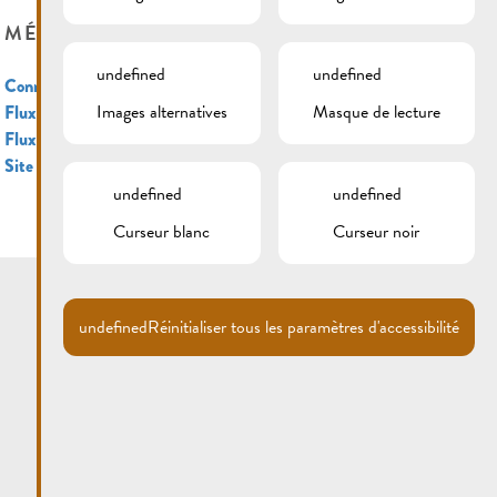
MÉTA
undefined
undefined
Connexion
Images alternatives
Masque de lecture
Flux des publications
Flux des commentaires
Site de WordPress-FR
undefined
undefined
Curseur blanc
Curseur noir
undefined
Réinitialiser tous les paramètres d'accessibilité