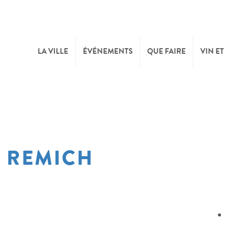
LA VILLE
ÉVÉNEMENTS
QUE FAIRE
VIN ET
BIENVENUE
CULTURE
CAVE
TOURIST INFO
SPORTS ET LOISIRS
FÊTE
F REMICH
SYNDICAT D’INITIATIVE
NATURE
OFFICE RÉGIONAL DU
MARCHÉS
TOURISME
SUMMER DAYS