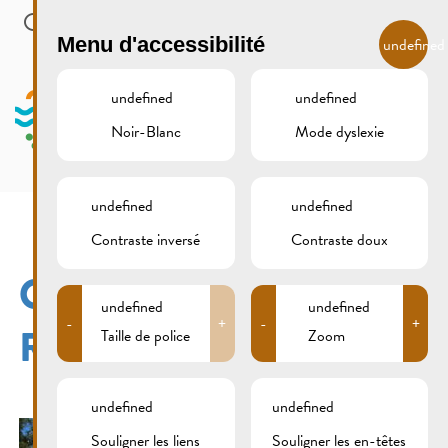
Skip to main content
FR
Menu d'accessibilité
undefined
undefined
undefined
Noir-Blanc
Mode dyslexie
MENU
undefined
undefined
Contraste inversé
Contraste doux
OLDTIMER-TREFF
undefined
undefined
-
+
-
+
REMICH 10.07.2016
Taille de police
Zoom
undefined
undefined
Souligner les liens
Souligner les en-têtes