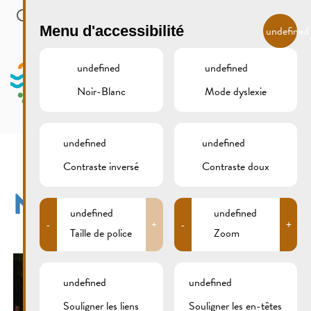
Skip to main content
FR
Menu d'accessibilité
undefined
undefined
undefined
Noir-Blanc
Mode dyslexie
MENU
undefined
undefined
Contraste inversé
Contraste doux
NFX_1440
undefined
undefined
-
+
-
+
Taille de police
Zoom
undefined
undefined
Souligner les liens
Souligner les en-têtes