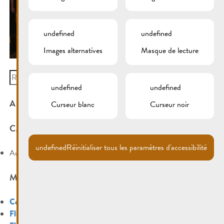
undefined
undefined
Images alternatives
Masque de lecture
Search
for:
undefined
undefined
ARCHIVES
Curseur blanc
Curseur noir
CATÉGORIES
undefined
Réinitialiser tous les paramètres d'accessibilité
Aucune catégorie
MÉTA
Connexion
Flux des publications