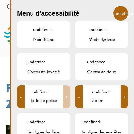
Skip to main content
FR
Menu d'accessibilité
undefined
undefined
undefined
Noir-Blanc
Mode dyslexie
MENU
undefined
undefined
Contraste inversé
Contraste doux
REMICH 15. AUGUST
undefined
undefined
-
+
-
+
2016
Taille de police
Zoom
undefined
undefined
Souligner les liens
Souligner les en-têtes