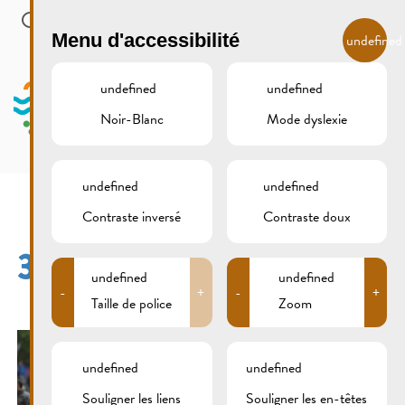
Skip to main content
FR
Menu d'accessibilité
undefined
undefined
undefined
Noir-Blanc
Mode dyslexie
MENU
undefined
undefined
Contraste inversé
Contraste doux
309B9827
undefined
undefined
-
+
-
+
Taille de police
Zoom
undefined
undefined
Souligner les liens
Souligner les en-têtes