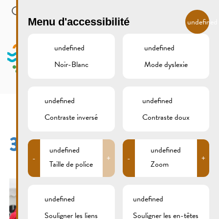
Skip to main content
FR
Menu d'accessibilité
undefined
undefined
undefined
Noir-Blanc
Mode dyslexie
MENU
undefined
undefined
Contraste inversé
Contraste doux
309B9797
undefined
undefined
-
+
-
+
Taille de police
Zoom
undefined
undefined
Souligner les liens
Souligner les en-têtes