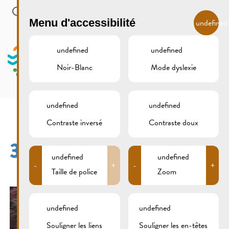
Skip to main content
FR
Menu d'accessibilité
undefined
undefined
undefined
Noir-Blanc
Mode dyslexie
MENU
undefined
undefined
Contraste inversé
Contraste doux
309B0303
undefined
undefined
-
+
-
+
Taille de police
Zoom
undefined
undefined
Souligner les liens
Souligner les en-têtes