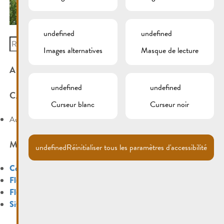
undefined
undefined
Search
Images alternatives
Masque de lecture
for:
ARCHIVES
undefined
undefined
CATÉGORIES
Curseur blanc
Curseur noir
Aucune catégorie
MÉTA
undefined
Réinitialiser tous les paramètres d'accessibilité
Connexion
Flux des publications
Flux des commentaires
Site de WordPress-FR