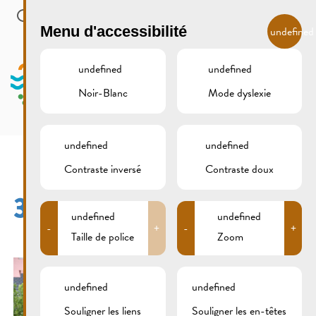
Skip to main content
FR
Menu d'accessibilité
undefined
undefined
undefined
Noir-Blanc
Mode dyslexie
MENU
undefined
undefined
Contraste inversé
Contraste doux
309B0087
undefined
undefined
-
+
-
+
Taille de police
Zoom
undefined
undefined
Souligner les liens
Souligner les en-têtes