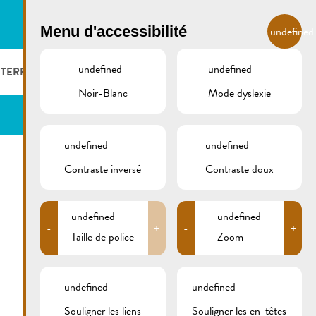
FR
Menu d'accessibilité
undefined
undefined
undefined
 TERROIR
LOGER ET MANGER
GALERIE
REMICH.LU
Noir-Blanc
Mode dyslexie
S ET VITICULTEURS
HOTELS
undefined
undefined
S VITICOLES
RESTAURANTS & CAFÉS
Contraste inversé
Contraste doux
CAMPCAR
undefined
undefined
-
+
-
+
Taille de police
Zoom
undefined
undefined
Souligner les liens
Souligner les en-têtes