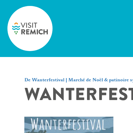
Skip to main content
De Wanterfestival | Marché de Noël & patinoire s
WANTERFEST