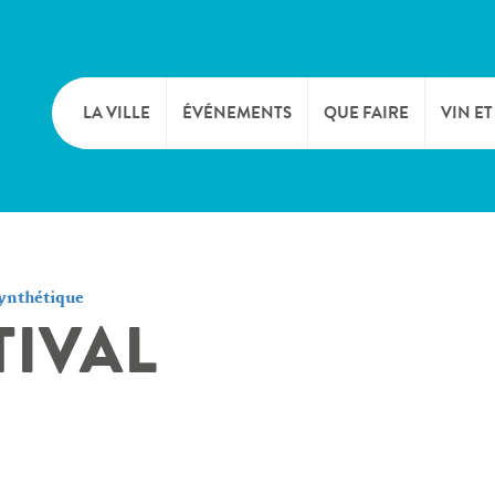
LA VILLE
ÉVÉNEMENTS
QUE FAIRE
VIN ET
BIENVENUE
CULTURE
CAVE
TOURIST INFO
SPORTS ET LOISIRS
FÊTE
ynthétique
IVAL
SYNDICAT D’INITIATIVE
NATURE
OFFICE RÉGIONAL DU
MARCHÉS
TOURISME
SUMMER DAYS